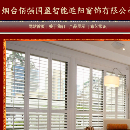
网站首页
关于我们
产品展示
布艺常识
|
|
|