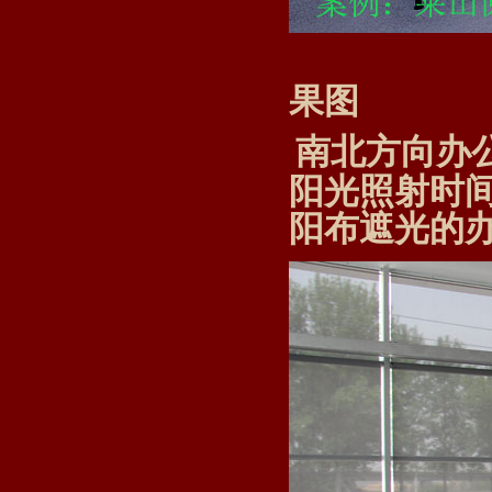
全
果图
南北方向办
阳光照射时
阳布遮光的