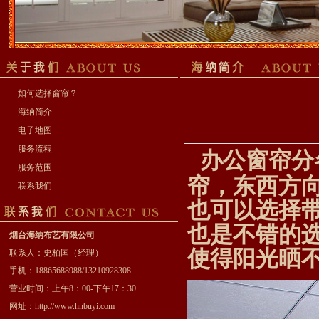
如何选择窗帘？
海纳简介
电子地图
服务流程
办公窗帘分
服务范围
帘，东西方
联系我们
也可以选择
也是不错的
烟台海纳布艺有限公司
使得阳光晒
联系人：史柏国（经理）
手机：18865688988/13210928308
营业时间：上午8：00-下午17：30
网址：
http://www.hnbuyi.com