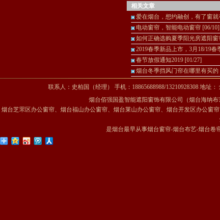
相关文章
爱在烟台，想约融创，有了窗就
电动窗帘，智能电动窗帘
[06/10]
如何正确选购夏季阳光房遮阳窗
2019春季新品上市，3月18/19
春节放假通知2019
[01/27]
烟台冬季挡风门帘在哪里有买的
联系人：史柏国（经理） 手机：18865688988/13210928308
烟台佰强国盈智能遮阳窗饰有限公司（烟台海纳布
烟台芝罘区办公窗帘
、
烟台福山办公窗帘
、
烟台莱山办公窗帘
、
烟台开发区办公窗帘
是烟台最早从事
烟台窗帘
-
烟台布艺
-
烟台卷