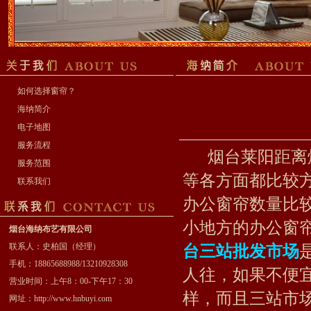
如何选择窗帘？
海纳简介
电子地图
服务流程
烟台莱阳距离烟
服务范围
等各方面都比较
联系我们
办公窗帘数量比
小地方的办公窗
烟台海纳布艺有限公司
联系人：史柏国（经理）
台三站批发市场
手机：18865688988/13210928308
人往，如果不便
营业时间：上午8：00-下午17：30
样，而且三站市
网址：
http://www.hnbuyi.com