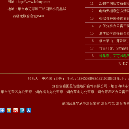
网址：
http://www.hnbuyi.com
11
2018年国庆节放假
地址：烟台市芝罘区三站国际小商品城
12
电动天棚帘怎么清
四楼龙顺窗帘城B401
13
根据各种装修选着
14
如何分辨办公窗帘
15
夏季如何选择适合
16
烟台莱山、开发区
17
竹百叶窗、S型百叶
18
蜂巢帘、又可以称
共
417
联系人：史柏国（经理） 手机：18865688988/13210928308
烟台佰强国盈智能遮阳窗饰有限公司（烟台海纳布
烟台芝罘区办公窗帘
、
烟台福山办公窗帘
、
烟台莱山办公窗帘
、
烟台开发区办公窗帘
是烟台最早从事
烟台窗帘
-
烟台布艺
-
烟台卷