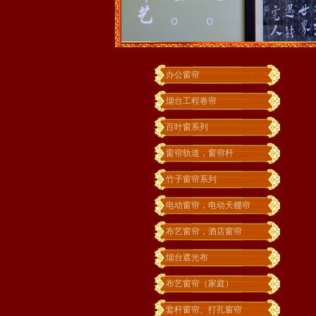
办公窗帘
烟台工程卷帘
百叶窗系列
窗帘轨道，窗帘杆
竹子窗帘系列
电动窗帘，电动天棚帘
布艺窗帘，酒店窗帘
烟台遮光布
布艺窗帘（家庭）
套杆窗帘、打孔窗帘