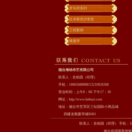
罗马帘系列
红木家具沙发垫
工程案例
蜂巢帘
烟台海纳布艺有限公司
联系人：史柏国（经理）
手机：18865688988/13210928308
营业时间：上午8：00-下午17：30
网址：
http://www.hnbuyi.com
地址：烟台市芝罘区三站国际小商品城
四楼龙顺窗帘城B401
联系人：史柏国（经理） 手机：1886
烟台佰强国盈智能