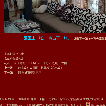
返回上一张
、
点击下一张。
点击下一张（一马色紫红
收藏到百度相册
收藏到百度相册
点击： 录入时间：2013-11-26 【
打印此页
】
返回
上一张：
欧式窗帘效果图、提花欧式布艺窗帘
下一张：
PS合成窗帘效果图
5688988/13210928308 地址： 烟台市芝罘区三站国际小商品城四楼龙顺窗帘城B401
遮阳窗饰有限公司（烟台海纳布艺） 版权所有
鲁ICP备18039191号-1
鲁公网安备 37